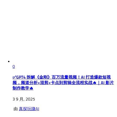
0
✅GPT4 拆解《金刚》百万流量视频！AI 打造爆款短视
频，频道分析+混剪+卡点到剪辑全流程实战🔥｜AI 影片
制作教学🔥
3 9 月, 2025
由
真探玩賺AI