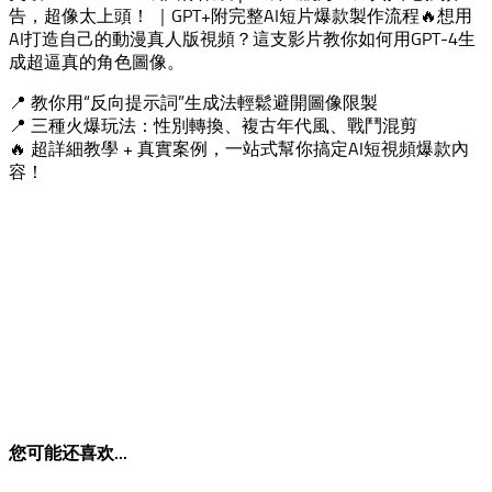
告，超像太上頭！ ｜GPT+附完整AI短片爆款製作流程🔥想用
AI打造自己的動漫真人版視頻？這支影片教你如何用GPT-4生
成超逼真的角色圖像。
📍 教你用“反向提示詞”生成法輕鬆避開圖像限製
📍 三種火爆玩法：性別轉換、複古年代風、戰鬥混剪
🔥 超詳細教學 + 真實案例，一站式幫你搞定AI短視頻爆款內
容！
您可能还喜欢...