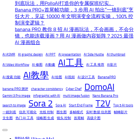
到底玩法，用PolloAI打造你的专属探班纪实。
Banana PRO+首尾帧功能，3 步用 AI 拍出“一镜到底”烹
饪大片，见证 10000 年文明演变全流程实操，100% 控
制演变逻辑？
banana PRO 教你 8 招 AI 漫画玩法，不会画画，不会分
镜，也能连载漫画？用 AI 漫画做内容矩阵？2025 最强
AI 漫画组合
AI ASMR
AI graphic design
AI PPT
AI presentation
AI Side Hustle
AI thumbnail
AI工具
AI Video Workflow
AI 修图
AI動畫
AI 工具 推荐
AI影片
AI教學
AI 搜索 功能
AI 绘图
AI視頻
AI 设计工具
BananaPRO
DomoAI
banana PRO 测评
character consistency
Cyber Chef
Gemini 3 Pro image
infographic with AI
multi image fusion
Nano Banana Pro
Sora 2
T2V
search to image
Sora AI
Start End Frame
Top 5 AI tools
一鏡到底
信息 可视化
光线 控制
图生图
多幀模式
实时 数据 信息图
幀轉影片
文生图
热门 AI 工具
缩略图 生成
镜头 控制
首尾幀
高级 P 图