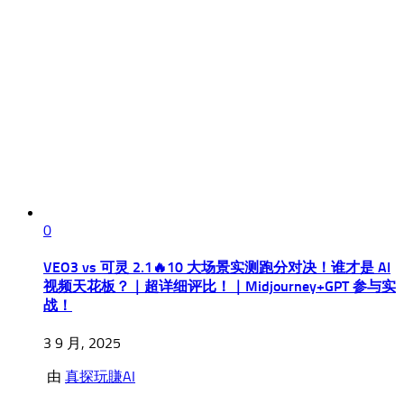
0
VEO3 vs 可灵 2.1🔥10 大场景实测跑分对决！谁才是 AI
视频天花板？｜超详细评比！｜Midjourney+GPT 参与实
战！
3 9 月, 2025
由
真探玩賺AI