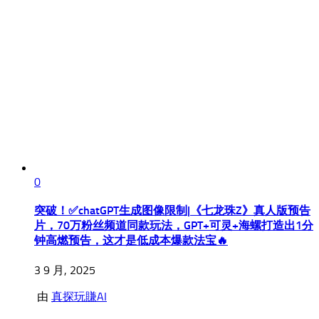
0
突破！✅chatGPT生成图像限制|《七龙珠Z》真人版预告
片，70万粉丝频道同款玩法，GPT+可灵+海螺打造出1分
钟高燃预告，这才是低成本爆款法宝🔥
3 9 月, 2025
由
真探玩賺AI