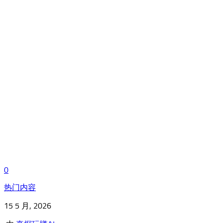
0
热门内容
15 5 月, 2026