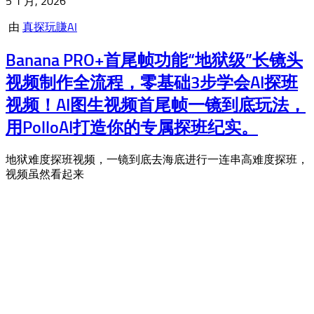
5 1 月, 2026
由
真探玩賺AI
Banana PRO+首尾帧功能“地狱级”长镜头
视频制作全流程，零基础3步学会AI探班
视频！AI图生视频首尾帧一镜到底玩法，
用PolloAI打造你的专属探班纪实。
地狱难度探班视频，一镜到底去海底进行一连串高难度探班，
视频虽然看起来