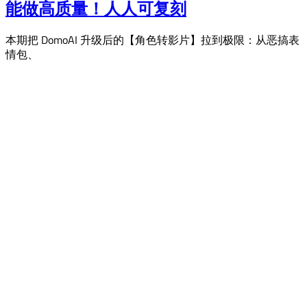
能做高质量！人人可复刻
本期把 DomoAI 升级后的【角色转影片】拉到极限：从恶搞表
情包、