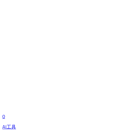
0
AI工具