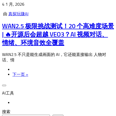
4 1 月, 2026
由
真探玩賺AI
WAN2.5 极限挑战测试！20 个高难度场景
| 🔥开源后会超越 VEO3？AI 视频对话、
情绪、环境音效全覆盖
WAN2.5 不只是能生成画面的 AI，它还能直接输出 人物对
话、情
下一页 »
AI工具
搜索