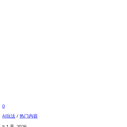
0
AI玩法
/
热门内容
5 1 月, 2026