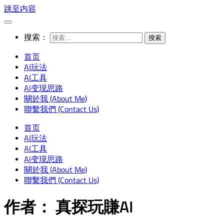
跳至内容
搜索：
首页
AI玩法
AI工具
AI变现思路
關於我 (About Me)
聯繫我們 (Contact Us)
首页
AI玩法
AI工具
AI变现思路
關於我 (About Me)
聯繫我們 (Contact Us)
作者：
真探玩賺AI