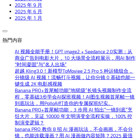
2025 年 9 月
2025 年 6 月
2025 年 1 月
熱門内容
AI 视频全能手册！GPT image2 + Seedance 2.0实测：从
商业广告到电影大片，10 大场景全流程展示，用AI 制作
“时间凝固”与“名人出场”
超越 Kling3.0！新模型ToMoviee 2.5 Pro 5 种运镜组合，
分镜级 AI 视频！流畅打斗视频，让你分镜 0 基础也能一
键生成 2K 电影感视频
Banana PRO+首尾帧功能“地狱级”长镜头视频制作全流
程，零基础3步学会AI探班视频！AI图生视频首尾帧一镜
到底玩法，用PolloAI打造你的专属探班纪实。
Banana PRO+首尾帧功能，3 步用 AI 拍出“一镜到底”烹
饪大片，见证 10000 年文明演变全流程实操，100% 控
制演变逻辑？
banana PRO 教你 8 招 AI 漫画玩法，不会画画，不会分
镜，也能连载漫画？用 AI 漫画做内容矩阵？2025 最强