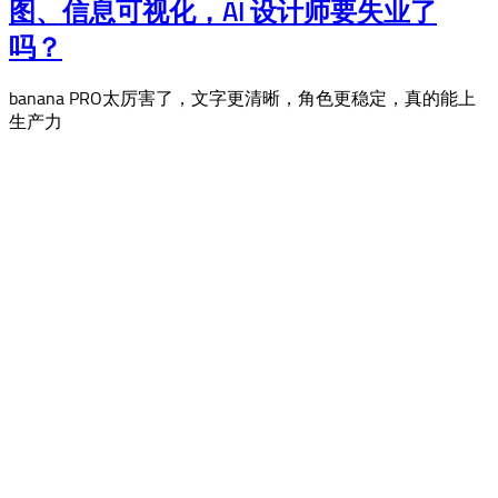
图、信息可视化，AI 设计师要失业了
吗？
banana PRO太厉害了，文字更清晰，角色更稳定，真的能上
生产力