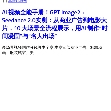
由
真探玩賺AI
AI 视频全能手册！GPT image2 +
Seedance 2.0实测：从商业广告到电影大
片，10 大场景全流程展示，用AI 制作“时
间凝固”与“名人出场”
多场景视频制作分镜脚本全案 本案涵盖商业广告、标志动
画、服装试穿、美