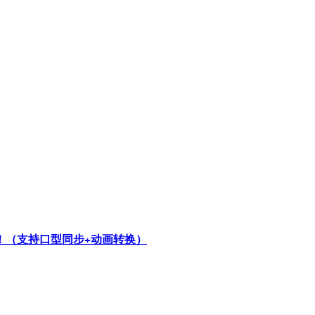
 MV！（支持口型同步+动画转换）