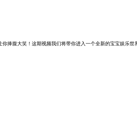
让你捧腹大笑！这期视频我们将带你进入一个全新的宝宝娱乐世