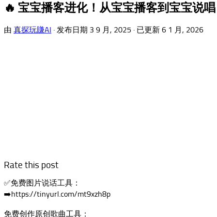
🔥 宝宝播客进化！从宝宝播客到宝宝说唱
由
真探玩賺AI
· 发布日期
3 9 月, 2025
· 已更新
6 1 月, 2026
Rate this post
✅免费图片说话工具：
➡️https://tinyurl.com/mt9xzh8p
免费创作原创歌曲工具：