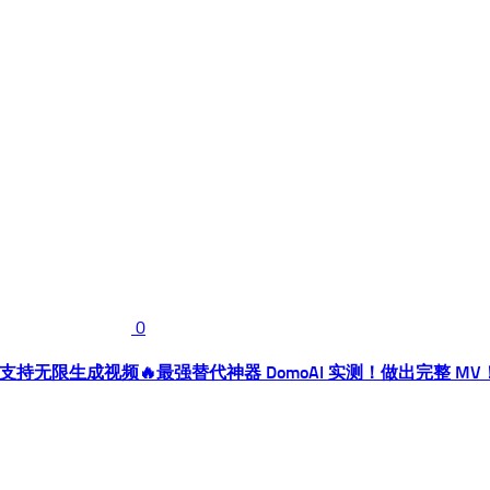
0
 工具支持无限生成视频🔥最强替代神器 DomoAI 实测！做出完整