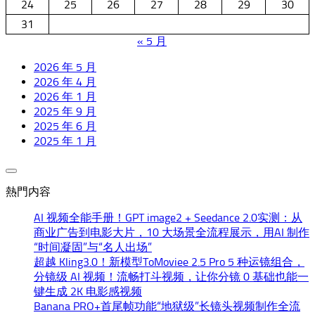
24
25
26
27
28
29
30
31
« 5 月
2026 年 5 月
2026 年 4 月
2026 年 1 月
2025 年 9 月
2025 年 6 月
2025 年 1 月
熱門内容
AI 视频全能手册！GPT image2 + Seedance 2.0实测：从
商业广告到电影大片，10 大场景全流程展示，用AI 制作
“时间凝固”与“名人出场”
超越 Kling3.0！新模型ToMoviee 2.5 Pro 5 种运镜组合，
分镜级 AI 视频！流畅打斗视频，让你分镜 0 基础也能一
键生成 2K 电影感视频
Banana PRO+首尾帧功能“地狱级”长镜头视频制作全流