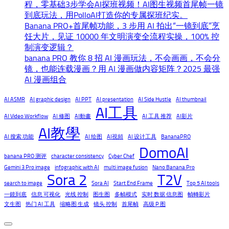
程，零基础3步学会AI探班视频！AI图生视频首尾帧一镜
到底玩法，用PolloAI打造你的专属探班纪实。
Banana PRO+首尾帧功能，3 步用 AI 拍出“一镜到底”烹
饪大片，见证 10000 年文明演变全流程实操，100% 控
制演变逻辑？
banana PRO 教你 8 招 AI 漫画玩法，不会画画，不会分
镜，也能连载漫画？用 AI 漫画做内容矩阵？2025 最强
AI 漫画组合
AI ASMR
AI graphic design
AI PPT
AI presentation
AI Side Hustle
AI thumbnail
AI工具
AI Video Workflow
AI 修图
AI動畫
AI 工具 推荐
AI影片
AI教學
AI 搜索 功能
AI 绘图
AI視頻
AI 设计工具
BananaPRO
DomoAI
banana PRO 测评
character consistency
Cyber Chef
Gemini 3 Pro image
infographic with AI
multi image fusion
Nano Banana Pro
Sora 2
T2V
search to image
Sora AI
Start End Frame
Top 5 AI tools
一鏡到底
信息 可视化
光线 控制
图生图
多幀模式
实时 数据 信息图
幀轉影片
文生图
热门 AI 工具
缩略图 生成
镜头 控制
首尾幀
高级 P 图