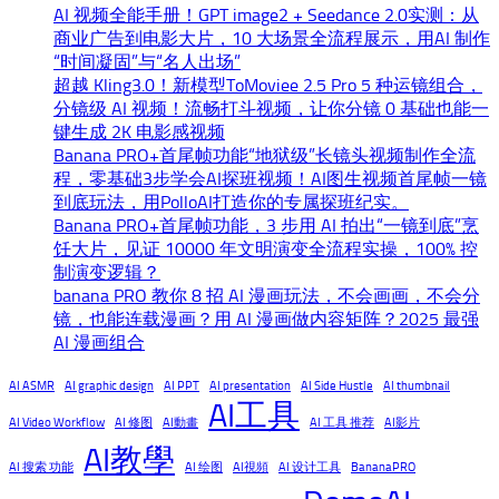
AI 视频全能手册！GPT image2 + Seedance 2.0实测：从
商业广告到电影大片，10 大场景全流程展示，用AI 制作
“时间凝固”与“名人出场”
超越 Kling3.0！新模型ToMoviee 2.5 Pro 5 种运镜组合，
分镜级 AI 视频！流畅打斗视频，让你分镜 0 基础也能一
键生成 2K 电影感视频
Banana PRO+首尾帧功能“地狱级”长镜头视频制作全流
程，零基础3步学会AI探班视频！AI图生视频首尾帧一镜
到底玩法，用PolloAI打造你的专属探班纪实。
Banana PRO+首尾帧功能，3 步用 AI 拍出“一镜到底”烹
饪大片，见证 10000 年文明演变全流程实操，100% 控
制演变逻辑？
banana PRO 教你 8 招 AI 漫画玩法，不会画画，不会分
镜，也能连载漫画？用 AI 漫画做内容矩阵？2025 最强
AI 漫画组合
AI ASMR
AI graphic design
AI PPT
AI presentation
AI Side Hustle
AI thumbnail
AI工具
AI Video Workflow
AI 修图
AI動畫
AI 工具 推荐
AI影片
AI教學
AI 搜索 功能
AI 绘图
AI視頻
AI 设计工具
BananaPRO