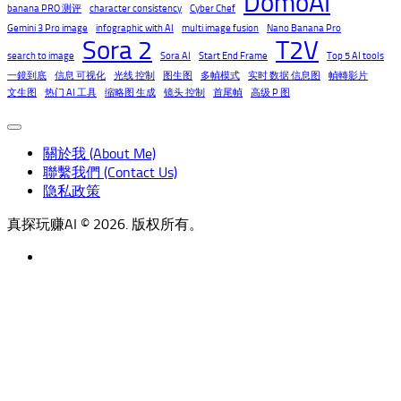
DomoAI
banana PRO 测评
character consistency
Cyber Chef
Gemini 3 Pro image
infographic with AI
multi image fusion
Nano Banana Pro
Sora 2
T2V
search to image
Sora AI
Start End Frame
Top 5 AI tools
一鏡到底
信息 可视化
光线 控制
图生图
多幀模式
实时 数据 信息图
幀轉影片
文生图
热门 AI 工具
缩略图 生成
镜头 控制
首尾幀
高级 P 图
關於我 (About Me)
聯繫我們 (Contact Us)
隐私政策
真探玩赚AI © 2026. 版权所有。