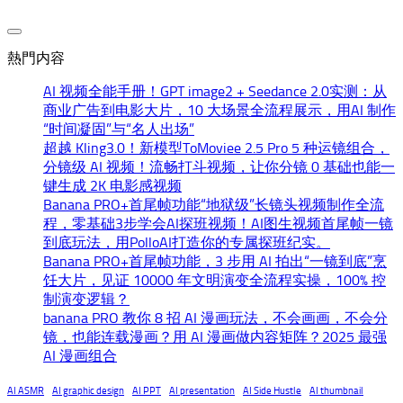
熱門内容
AI 视频全能手册！GPT image2 + Seedance 2.0实测：从
商业广告到电影大片，10 大场景全流程展示，用AI 制作
“时间凝固”与“名人出场”
超越 Kling3.0！新模型ToMoviee 2.5 Pro 5 种运镜组合，
分镜级 AI 视频！流畅打斗视频，让你分镜 0 基础也能一
键生成 2K 电影感视频
Banana PRO+首尾帧功能“地狱级”长镜头视频制作全流
程，零基础3步学会AI探班视频！AI图生视频首尾帧一镜
到底玩法，用PolloAI打造你的专属探班纪实。
Banana PRO+首尾帧功能，3 步用 AI 拍出“一镜到底”烹
饪大片，见证 10000 年文明演变全流程实操，100% 控
制演变逻辑？
banana PRO 教你 8 招 AI 漫画玩法，不会画画，不会分
镜，也能连载漫画？用 AI 漫画做内容矩阵？2025 最强
AI 漫画组合
AI ASMR
AI graphic design
AI PPT
AI presentation
AI Side Hustle
AI thumbnail