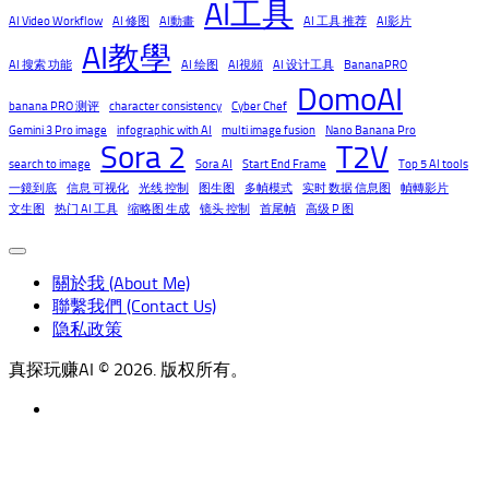
AI工具
AI Video Workflow
AI 修图
AI動畫
AI 工具 推荐
AI影片
AI教學
AI 搜索 功能
AI 绘图
AI視頻
AI 设计工具
BananaPRO
DomoAI
banana PRO 测评
character consistency
Cyber Chef
Gemini 3 Pro image
infographic with AI
multi image fusion
Nano Banana Pro
Sora 2
T2V
search to image
Sora AI
Start End Frame
Top 5 AI tools
一鏡到底
信息 可视化
光线 控制
图生图
多幀模式
实时 数据 信息图
幀轉影片
文生图
热门 AI 工具
缩略图 生成
镜头 控制
首尾幀
高级 P 图
關於我 (About Me)
聯繫我們 (Contact Us)
隐私政策
真探玩赚AI © 2026. 版权所有。